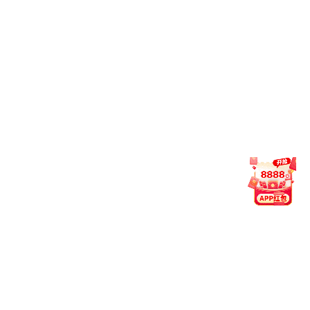
以及篮板争夺中的综合素质，使其逐步成长为可依赖
的核心力量。
最终，通过科学合理的数据分析与战术演练，将传统
与现代相结合，有效强化整个团队在不同类型比赛中
的应变能力，是未来发展的关键所在。这将让球队具
备迎接各种挑战所需的一切条件。
4、如何实现内线增强
实现内线增强，需要从多个方面入手。首先，在引援
方面，要寻找具备良好技术和身体素质的大个子球
员，不仅要考虑他们在场上的表现，还要注重其团队
协作能力。此外，通过交易等方式获得优质资源，也
是补充球队深度的一种有效途径。
其次，对于现有队伍中的年轻球员，要制定专门针对