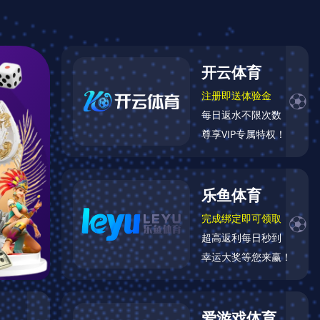
App
公司
体育
注册入口
简介
新闻
关于我们
体育爱好者的综合服务平台，致力于打造一个集数据
体的专业生态系统。团队成员拥有丰富的行业背景，
持续为用户提供高质量内容与技术保障。
智能容错机制，全面提升米乐网页版登录入口-米乐
访问速度与数据完整性，支持多设备并发操作。