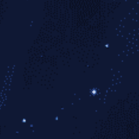
公平透明
科技创新
流程记录与公开追溯，确保每项
通过 AI 和智能算法赋能，
服务公开可信。
页版登录入口-米乐online(中国
断拓展平台技术边界。
来自各方玩家的评价“弹”了出来
每条评论都对应一份信任，覆盖平台各个维度的真实体验。