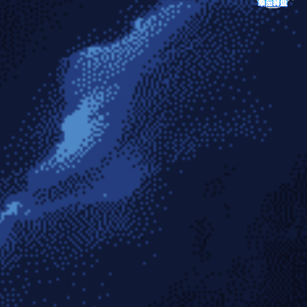
【不卡顿】
，不
即使用流量看高清直播也不会
不敷
卡，米乐网页版登录入口-米乐
online(中国) 在网络优化这块做
得不错。
【跨设备流畅】
据、
家里电视、手机、平板都试过，
齐，
同账号同步没问题，体验一致性
很高。