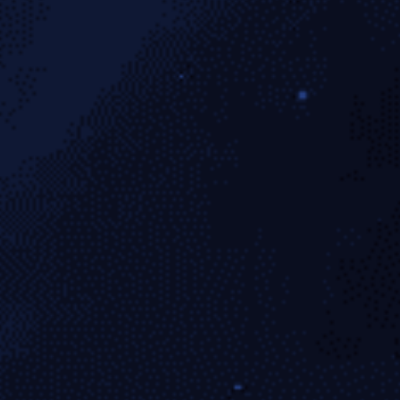
下载 App
网页版入口
米乐网页登录入口多重安全防
护层，全面覆盖米乐网页版登录入口-米乐online(中国)操作
网络通信安全层
启用全站HTTPS协议，结合TLS标准，拦截中间人劫持等风险。