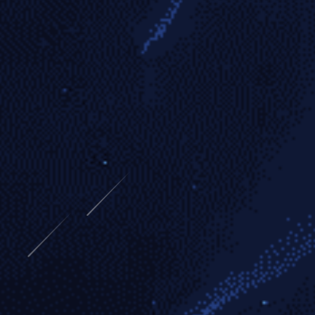
安全保障
平台架构以高标准安全规范为准
全
则，保护用户数据资产。