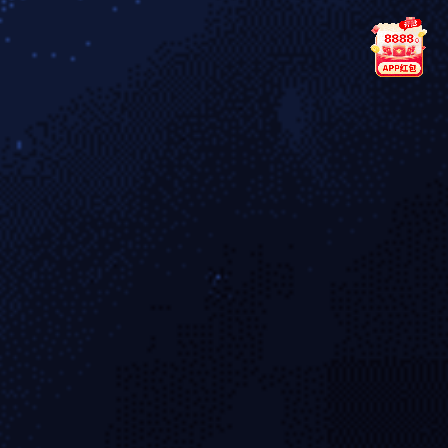
信赖之选
端体验全面优化，响应速度远