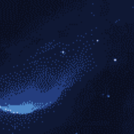
米乐网
隐私安全 · 全程加密
采用银行级 SSL 加密技术
私，放心使用。