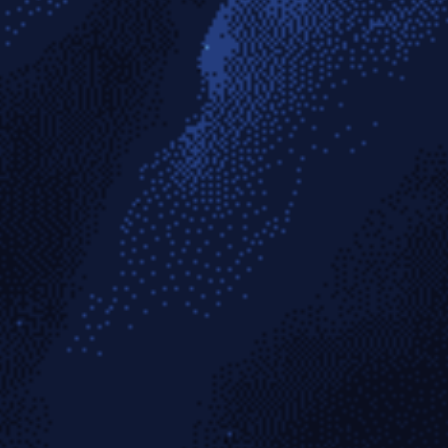
页登录入口 App · 千万用户
4.9 星好评 · 200 万+ 次下载 · 极速、安全、好用
评分 4.9 / 5.0
已下载
2,340,000+
次
iOS 支持
Android 支持
网页版同步
流畅体验 · 秒级响应
，保障每一次操作记录与账户隐
从赛事直播到资讯查看，移动
超网页版本。