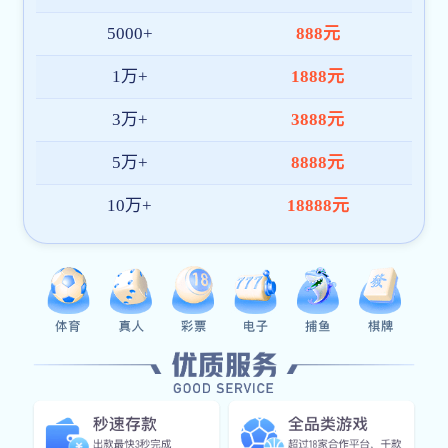
以信任构建口碑
所有服务均基于合规化机制运营，平台数据透明、交
易流程规范，长期致力于构建高可信度生态系统，持
续服务全球数百万用户，树立良好品牌形象。
多语言，多区域
支持多语种界面与主流货币结算方式，米乐网页登录
入口 已服务覆盖东南亚、欧洲、中东等重点市场，具
备全球运营与本地适配的服务能力。