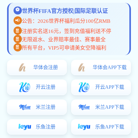
米乐网页登录入口 · 值得信赖的体育数
据平台