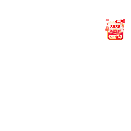
每一次更新，都是为提供更高效、更沉浸式的赛事体验而前
行。
2023年12月20日 · App v5.4.0
世界杯期间数据展示全面提速
升级数据缓存方案，应对多场赛事同时加载时的性能压
力。
对球员动态与进球动画进行了流畅度优化，适配主流网
络环境。
新增“精彩回看”模块，重点赛事集锦支持一键快速回
放。
2023年11月2日 · App v5.3.6
电竞赛事专属页上线，强化交互体验
增设“战队动态”区块，涵盖近期赛程与战力变化。