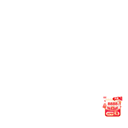
特别是在一些关键比赛中，阿门凭借精准投篮和巧妙
突破帮助球队锁定胜局。他频繁制造罚球机会，并利
用罚球稳定地为球队加分，这一点在紧张激烈的比赛
环境中显得尤为重要。然而，由于某些场次出现失误
或低迷状态，使得他未能稳定输出，因此错失了进入
最佳阵容的大好机会。
除了技术层面的问题外，阿门还需提高心理素质，以
更好地应对高压环境下带来的挑战。面对兄弟奥萨尔
取得佳绩所带来的比较压力，他需要学会调整心态，
以便继续提升自己的竞技水平，实现职业生涯的新突
破。
4、未来的发展前景