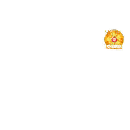
对方核心球员的突破。同时，他还具备极高的一对一
防守能力，可以有效限制身边任何一位进攻者的发展
空间。
此外，奥萨尔也十分注重团队协作。在比赛中，他时
常与队友保持沟通，通过不断提醒来确保整体防线稳
固。这种积极主动的信息交流，不仅增强了球队后卫
线上的凝聚力，也为他赢得了教练及队友的一致认
可。
3、阿门的表现评析
尽管阿门最终未能入选最佳阵容，但他的整体表现仍
然可圈可点。他作为球队的重要组成部分，在多个场
次中展现出了良好的竞技状态。无论是进攻还是防
守，他都能够发挥出自己的实力，为球队贡献力量。