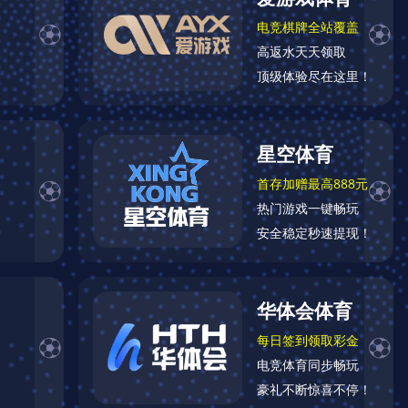
胜率对比引关注
队的各项数据，预测出
的胜率引起了广泛关
历史表现、球员影响以