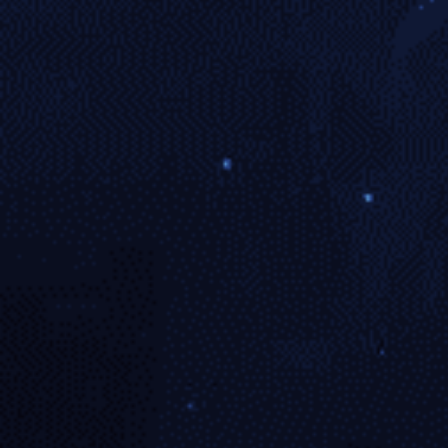
上一篇：
完整版沙梅特：连进三个三分球后想…
热榜精选
#1
#2