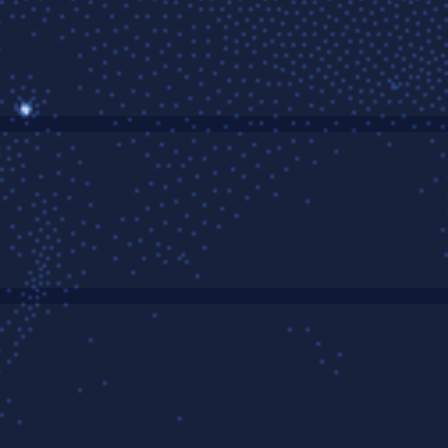
站预测NBA总冠军归属尼克斯与马刺
2026-07-02 20:08
28 次阅读
首页
/
体育新闻
球队为了争夺总冠军而展开激烈竞争。BBR数据网站通过分析球
的可能性。其中，纽约尼克斯和圣安东尼奥马刺这两支传统强队
据网站关于NBA总冠军归属的预测进行详细阐述，从胜率分析、