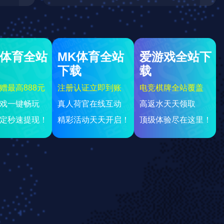
期状态回暖，赢得多场
底蕴和经验，仍然被视
高效的进攻，使得球队
熟且富有战斗力的阵
距反映出两队实力相
的比赛记录，可以看到