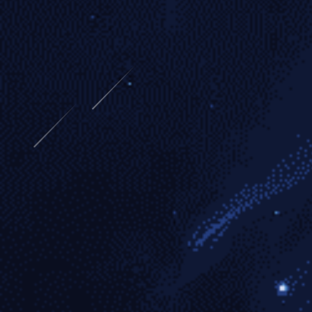
两队各自获得过多次
是东部强权之一。
这样的历史背景为两
验。这种心理优势往
双方带来的信心也不
随着时间推移，历史
如何处理压力、如何
力的重要原因。
3、球员个
NBA是一个注重个人
刺都有一些明星球员
组织进攻，还能通过