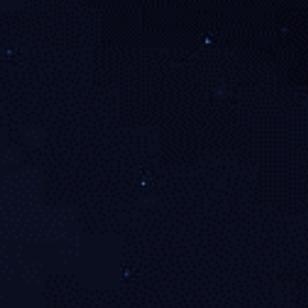
下一篇：
西甲第34轮裁判安排揭晓德梅拉执
4