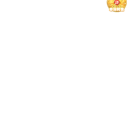
不仅能够稳定军心，还能在关键时刻为球队提供指导
和支持。有这些老将坐镇，相信年轻人会更加从容应
对即将到来的挑战。
3、心理素质影响比赛结果
心理素质对于任何一支球队来说都是不可或缺的一部
分。在高压环境下，比如与巴黎这样的顶级俱乐部交
锋时，更需要具备强大的心理承受能力。莱因克尔指
出，近年来阿森纳在这一点上有所改善，他们已经逐
渐学会如何应对压力，并在不利局面下保持冷静。
这种变化源于教练组对于心理建设的重要重视，通过
专业人士进行系统培训，让球员们懂得如何调节情
绪，以最佳状态迎接每一场比赛。此外，加强团队凝
聚力也是提升整体心理素质的重要方法。当每位成员