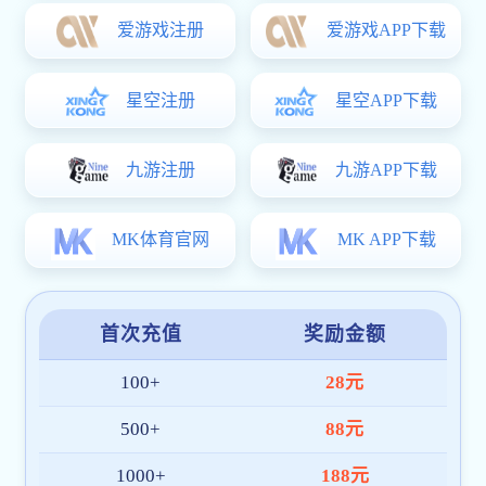
2026-07-07 20:16
25 次阅读
首页
/
体育新闻
在足球的世界里，阿森纳和巴黎圣日耳曼都是各自联
赛中的强队，历史上有着辉煌的成就。近日，前英格
兰球星莱因克尔对阿森纳的未来表示乐观，他认为这
支球队有能力逆袭巴黎，实现双冠王的目标。本文将
围绕莱因克尔的观点，从四个方面进行深入分析，包
括阿森纳的战术变化、球员表现、心理素质以及俱乐
部管理等方面，以探讨其实现双冠王的信心与期待。
1、战术创新带来竞争优势
近年来，阿森纳在战术上进行了多次创新，这使得他