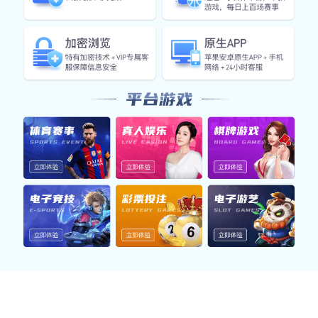
谊与合作精神展露无遗。
尽管最终未能晋级，但他们所展现出的竞技状态和团
队协作，让人们看到了希望与未来。每一场比赛都是
对自身极限的一次挑战，也是对团队凝聚力的一次考
验，而这正是篮球运动所蕴含的重要价值所在。
2、拼搏精神与无畏态度
在赛事过程中，无论比分如何变化，这三位巨星始终
保持着不屈不挠、勇往直前的拼搏精神。他们明白，
胜负乃兵家常事，更重要的是永不放弃、不怕失败。
在逆境之中，他们用行动证明了什么是真正的运动员
风范。尤其是当球队处于劣势时，他们依然积极鼓励
队友，共同寻找翻盘机会，将士气提升至巅峰。
每一个回合都充满着紧张感，而詹姆斯、杜兰特和库