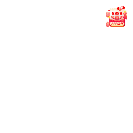
也为广大青少年树立了一项榜样：面对生活中的各种
考验，唯有坚持与努力才能看到希望。
4、辉煌成就与未来展望
作为联盟中的顶尖球员，詹姆斯、杜兰特和库里都有
着令人瞩目的职业生涯。他们曾多次获得NBA总冠
军，并且在各项荣誉上屡创佳绩。而此次季后赛之旅
虽然结束，但对于他们而言，这只是另一段新的开
始。随着时间推移，他们仍然拥有继续追逐辉煌成就
的潜力，而这也是所有篮球迷所期待看到的一幕。
此外，这几位巨星还肩负着引领新一代球员成长的重
要责任。他们通过自己的亲身经历向年轻人展示如何
去应对各种挑战，以及如何从失败中汲取教训。在这
个过程中，他们不仅传授技术，更传播一种积极向上