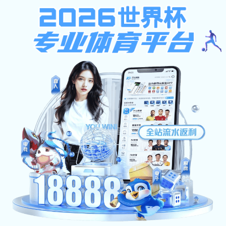
注册入口
全天更新 ·
米乐网页登录入
口
赛事实时同步
无论您身在何处，
米乐网页登录入口APP
为您带来
高速、高清、稳定的观赛体验。
下载客户端
网页端访问