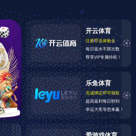
App
公司
体育
注册入口
简介
新闻
乐网页登录入口
赛事实时
录入口APP
为您带来高速、高清、稳
端访问