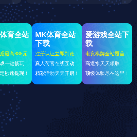
情况及其背后的故事，
守端表现出色，还能积
防守著称，常常能化解
核心。他们不仅要面对
依然保持高水平表现，
，更是相互鼓励、共同
发挥更加默契。