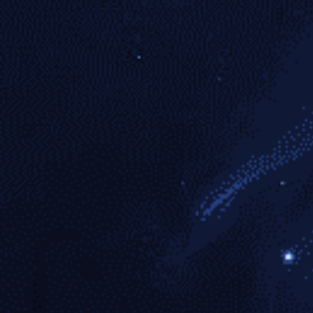
进入国家队意味着更
各自国家队征召，这
着为国争光的重要使
为此，两人必须适应
挥自己的优势，以帮
此外，与其他优秀球
技能，也让他们能够
3、世界杯
世界杯作为全球最高
状态、磨合团队合作
挑战。