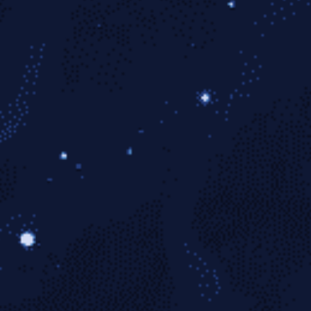
大的舞台，而此次世界杯，无疑是每位球员职业生涯中的重要时
不仅体现了他们个人能力，也反映出教练组对他们实力的认可。
命。
不同于俱乐部比赛的节奏和风格。在代表国家征战期间，他们需
助球队取得佳绩。无论是在训练还是热身赛中，他们都表现得十
员并肩作战，让他们有机会学习到不同风格和技艺。这样的经历
更好地回馈俱乐部，在未来比赛中继续贡献力量。
备战的重要性
水平足球赛事之一，其备战过程至关重要。对于利马和大马丁来
的大好机会。在集训期间，他们需要不断调整自己的状态，以迎