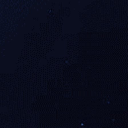
前迈进的重要职责，让
优秀球员所承载的不仅是
能力，为进入国家队奠
道路上另一个里程碑。
家争取更多荣誉，同时