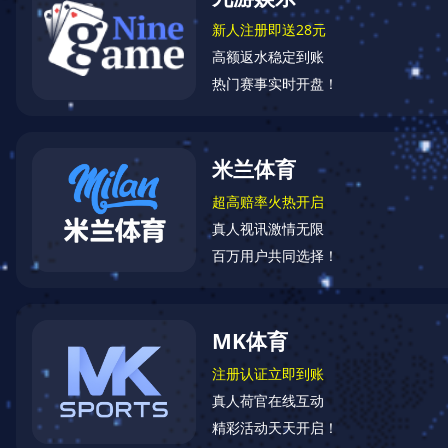
曼联中卫
本篇文章将围绕“曼联
们将回顾利马与大马
为即将到来的世界杯