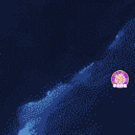
刻。利马与大马丁都被
在国家队中，他们肩负
要迅速融入团队，并发
分投入，从不敢懈怠。
，不仅丰富了他们自身
说，这是提升自己竞技
接将要面对强敌带来的