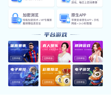
此外，贝林门迪的缺席还可能影响到球队士气。在紧
张激烈的淘汰赛阶段，每位球员都希望能够全力以
赴，而伤病往往给队伍带来不安定因素。因此，全队
必须团结一致，以更强大的斗志面对即将到来的挑
战。
2、替代方案与调整
虽然贝林门迪缺阵，但曼城仍然拥有丰富的人才储
备。教练团队可以根据现有阵容进行适当调整，以确
保球队整体实力不受太大影响。例如，可以考虑让另
一名边后卫上场，从而保持后防线稳定性。
另外，中场球员也可被调至边路，这样不仅可以增强
进攻威胁，还能提升控球能力。在这种情况下，中场
球员需要具备良好的传球视野和速度，以便有效地进