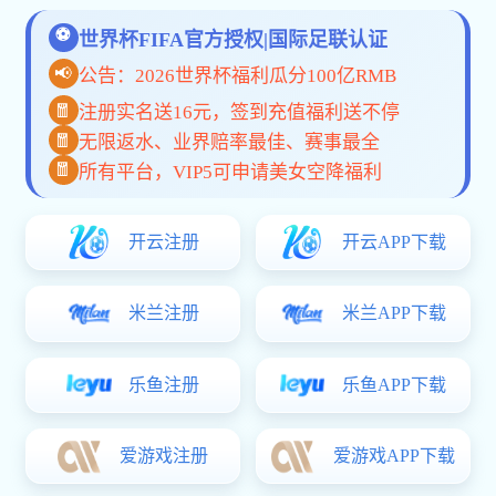
贝林门迪缺席曼城次回合比赛姆巴
佩等人有望复出助阵