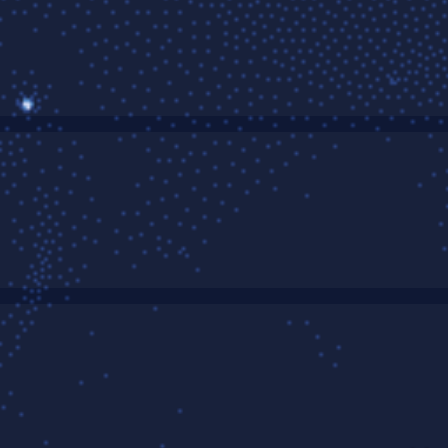
足与朝鲜同积5分争冠朝鲜凭净胜球优
2026-05-31 21:57
46 次阅读
首页
/
体育新闻
中，U23国足与朝鲜队同积5分，争夺冠军的局面引发了广泛关
，但最终朝鲜凭借净胜球的优势夺得了赛事的冠军。这场比赛不
显了年轻球员在国际赛场上的潜力和发展前景。接下来的文章将