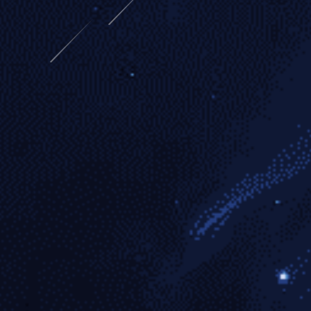
挥出色。在与其他球
的问题上仍需提高。
相比之下，朝鲜队无
性令人印象深刻。在
分榜上处于领先地位
虽然两支球队最终都
基础，让人期待双方
3、战术分
对于U23国足而言，
来限制对手进攻。而
强敌时，有时显得过