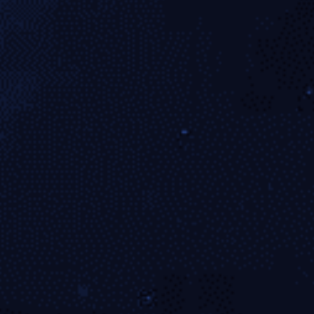
#3
#
分析阿森纳与曼城赛
唐斯助力大头逆袭骑士面临残