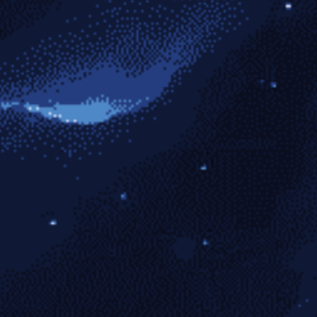
As for the North Kor
development. They sho
seeking ways to enha
could solidify their p
总结：
总而言之，本次U23
中国足球青年发展的
发展与改进。
希望未来，两支球队
迎来更加辉煌的新篇