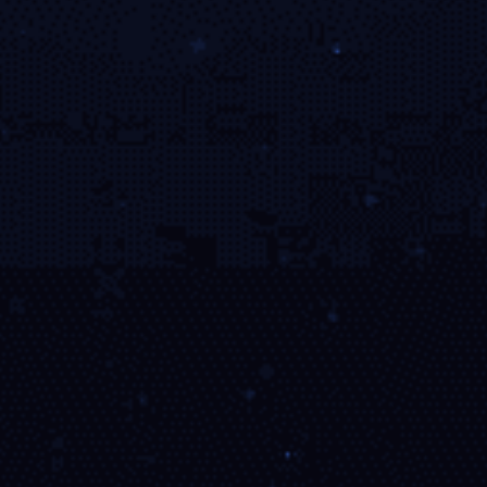
的支持
2026-06-30
推荐
米乐网页登录入口
乐网页登录入口官方网站提供综合娱乐与体育服务，涵盖
球、篮球、电竞等赛事资讯、数据分析及互动游戏体验。
持网页版与移动端访问，提供手机版、app下载、登录入
、官方网站、网页版、平台、网址、地址、注册、娱乐入
，方便用户实时获取赛事动态和参与互动娱乐。平台持续
化体验与稳定性，致力于打造多端统一的体育资讯与娱乐
服务平台。