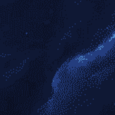
积极主动的策略，其前场压迫式打法令人瞩目。他们通过高位逼
快速反击。此外，中场球员不断调动，为前锋提供支持，使攻击
线布局。
不仅帮助他们获得胜利，也让他们成为本届赛事的一匹黑马。在
优点，将会使他们在国际舞台上走得更远。
望及发展方向
ignificant step for both U23 National Football Team and Nor
 For U23 National Football Team, the lessons learned from t
oaching staff need to analyze the team's overall performanc
ng ability and tactical flexibility.
owcased tremendous potential; therefore, it is essential to
or international exposure and high-level competitions. Suc
and maturity as athletes, preparing them for future challen