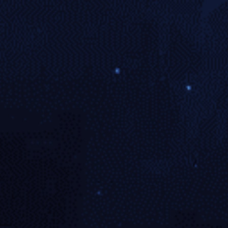
上一篇：
马特里：米兰全胜方能争冠尤文更具…
热榜精选
#1
#2
阿兰阿考特：在低谷中坚守信
莱因克尔