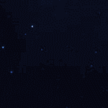
念的利物
程差异
2026-07-15
推荐
2026-06
推荐网站