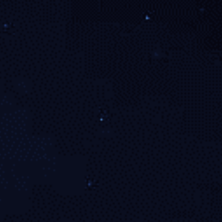
下一篇：
格列兹曼夏窗或加盟美职联马竞对
4
穆西亚拉谈康复心态与孔帕尼