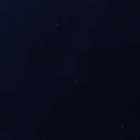
st for further
 tactics while also
nal matches. This
竞争的一面，更标志着
以促进国内足球生态的
我们也期待中国足球能